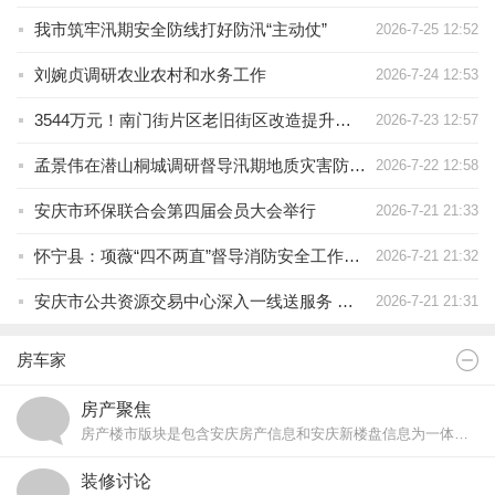
我市筑牢汛期安全防线打好防汛“主动仗”
2026-7-25 12:52
刘婉贞调研农业农村和水务工作
2026-7-24 12:53
3544万元！南门街片区老旧街区改造提升项目获中央预算内资金支持
2026-7-23 12:57
孟景伟在潜山桐城调研督导汛期地质灾害防治工作时强调
2026-7-22 12:58
安庆市环保联合会第四届会员大会举行
2026-7-21 21:33
怀宁县：项薇“四不两直”督导消防安全工作并走访企业
2026-7-21 21:32
安庆市公共资源交易中心深入一线送服务 精准赋能促落地
2026-7-21 21:31
房车家
房产聚焦
房产楼市版块是包含安庆房产信息和安庆新楼盘信息为一体的安庆买房论坛交流平台！
装修讨论