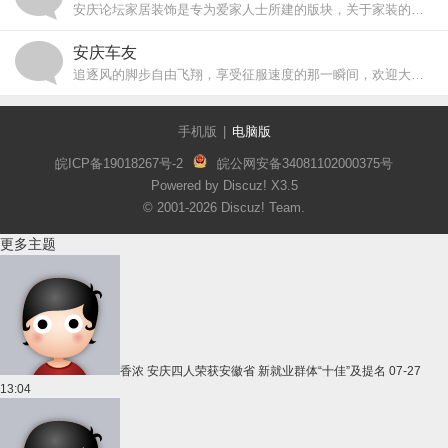
安庆论坛家居装饰是专为爱家人士所建的版块，关于家装的一切都可在此与大家交流分享
安庆车友
追逐风的脚步自由飞翔，享受征服速度的那一瞬间，欢迎大家加入安庆论坛车友俱乐部
手机版
|
电脑版
皖ICP备19018267号-2
皖公网安备34081102000375号
Powered by Discuz!
X3.5
© 2001-2026
Discuz! Team
.
更多主题
香浓
安庆四人荣获安徽省 新就业群体“十佳”及提名
07-27
13:04