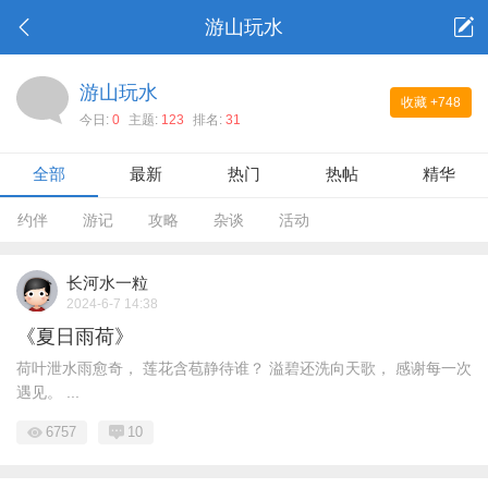
游山玩水
游山玩水
收藏
+748
今日:
0
主题:
123
排名:
31
全部
最新
热门
热帖
精华
约伴
游记
攻略
杂谈
活动
长河水一粒
2024-6-7 14:38
《夏日雨荷》
荷叶泄水雨愈奇， 莲花含苞静待谁？ 溢碧还洗向天歌， 感谢每一次
遇见。 ...
6757
10