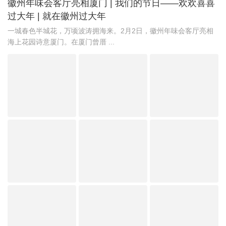
徽州年味会客厅亮相厦门 | 我们的节日——欢欢喜喜
过大年 | 就在徽州过大年
一城春色半城花，万顷波涛拥海来。2月2日，徽州年味会客厅亮相
海上花园诗意厦门。在厦门曾厝 ...