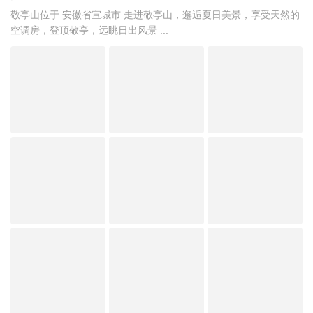
敬亭山位于 安徽省宣城市 走进敬亭山，邂逅夏日美景，享受天然的
空调房，登顶敬亭，远眺日出风景 ...