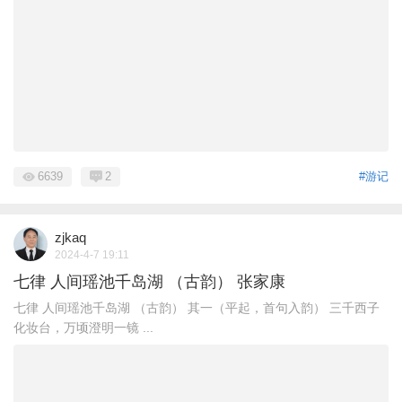
6639
2
#游记
zjkaq
2024-4-7 19:11
七律 人间瑶池千岛湖 （古韵） 张家康
七律 人间瑶池千岛湖 （古韵） 其一（平起，首句入韵） 三千西子
化妆台，万顷澄明一镜 ...