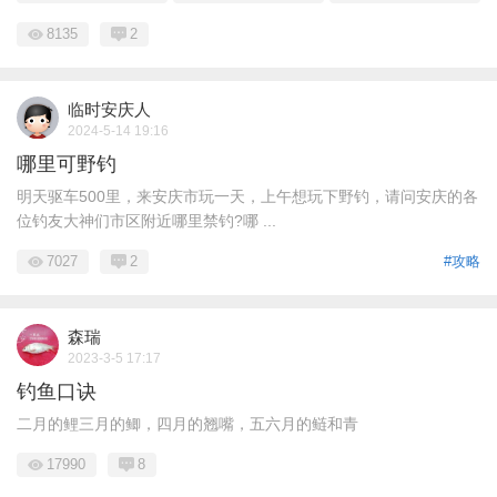
8135
2
临时安庆人
2024-5-14 19:16
哪里可野钓
明天驱车500里，来安庆市玩一天，上午想玩下野钓，请问安庆的各
位钓友大神们市区附近哪里禁钓?哪 ...
7027
2
#攻略
森瑞
2023-3-5 17:17
钓鱼口诀
二月的鲤三月的鲫，四月的翘嘴，五六月的鲢和青
17990
8