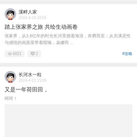
溪畔人家
2024-3-16 20:03
踏上张家界之旅 共绘生动画卷
张家界，从3.8亿年的时光长河里拥着海浪，奔腾而至；从充满灵性
与感情的画面里带着呢喃，袅娜而 ...
6821
2
#攻略
长河水一粒
2024-4-21 15:09
又是一年荷田田，
呵呵！