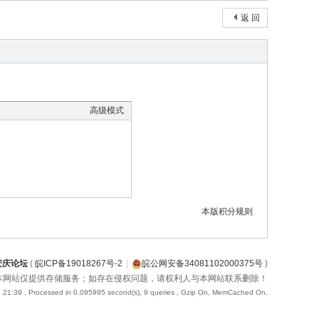
返 回
高级模式
本版积分规则
安庆论坛
(
皖ICP备19018267号-2
|
皖公网安备34081102000375号
)
本网站仅提供存储服务；如存在侵权问题，请权利人与本网站联系删除！
 21:39
, Processed in 0.095995 second(s), 9 queries , Gzip On, MemCached On.