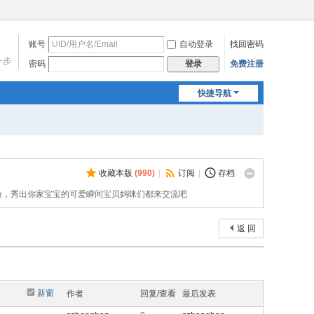
账号
自动登录
找回密码
一步
密码
免费注册
登录
快捷导航
收藏本版
(
990
)
|
订阅
|
存档
验，秀出你家宝宝的可爱瞬间宝贝妈咪们都来交流吧
返 回
新窗
作者
回复/查看
最后发表