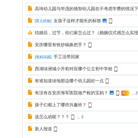
高琦幼儿园与华茂的领智幼儿园在不考虑学费的情况
女孩子这样才能长的标致
[
育儿经验
]
结婚后，过节，你们家怎么过？（婚姻仪式感怎么实
安庆哪里有铁炒锅换把手？
手工活带回家
[
准妈乐园
]
西湖绿洲城小升初对应哪个公立初中学校
有谁知道绿地那边哪个幼儿园好一点
有没有在安庆海军医院做产检的宝妈？
...
2
火..
孩子们都上了哪些兴趣班？
该怎么劝呢？？？
...
2
新人报道