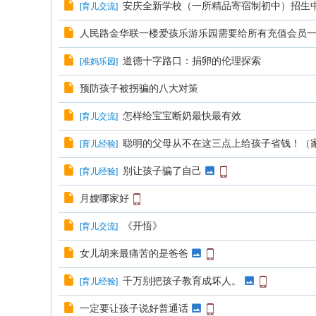
安庆全新学校（一所精品寄宿制初中）招生
[
育儿交流
]
人民路金华联一楼爱孩乐游乐园需要给所有充值会员
道德十字路口：捐卵的伦理探索
[
准妈乐园
]
预防孩子被拐骗的八大对策
怎样给宝宝断奶最快最有效
[
育儿交流
]
聪明的父母从不在这三点上给孩子省钱！（
[
育儿经验
]
别让孩子骗了自己
[
育儿经验
]
月嫂哪家好
《开悟》
[
育儿交流
]
女儿胡来最痛苦的是爸爸
千万别把孩子教育成坏人。
[
育儿经验
]
一定要让孩子说好普通话