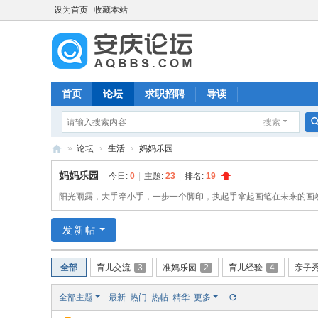
设为首页
收藏本站
首页
论坛
求职招聘
导读
搜索
»
论坛
›
生活
›
妈妈乐园
安
妈妈乐园
今日:
0
|
主题:
23
|
排名:
19
庆
阳光雨露，大手牵小手，一步一个脚印，执起手拿起画笔在未来的画
论
发新帖
坛
全部
育儿交流
3
准妈乐园
2
育儿经验
4
亲子
全部主题
最新
热门
热帖
精华
更多