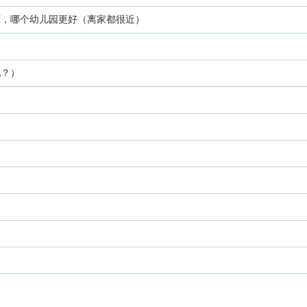
下，哪个幼儿园更好（离家都很近）
现？）