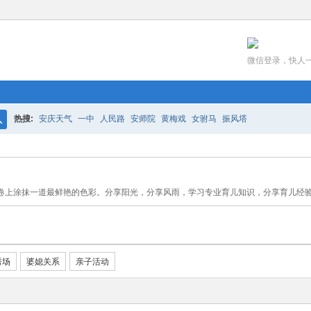
微信登录，快人
热搜:
安庆天气
一中
人民路
安师院
黄梅戏
女驸马
振风塔
搜
索
卷上涂抹一道最鲜艳的色彩。分享阳光，分享风雨，学习专业育儿知识，分享育儿经
秀场
婆媳关系
亲子活动