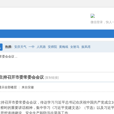
微信登录，快人
热搜:
安庆天气
一中
人民路
安师院
黄梅戏
女驸马
振风塔
搜
会会议 ...
索
主持召开市委常委会会议
[复制链接]
显示全部楼层
|
来自安徽
主持召开市委常委会会议，传达学习习近平总书记在庆祝中国共产党成立10
考察时的重要讲话精神，集中学习《习近平党建文选》（节选）以及习近
人思想道德建设、安全生产和防汛抗旱等工作。