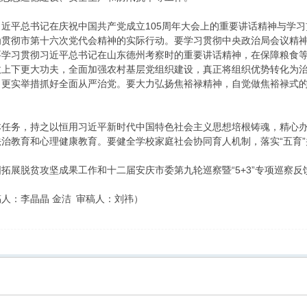
近平总书记在庆祝中国共产党成立105周年大会上的重要讲话精神与学
为贯彻市第十六次党代会精神的实际行动。要学习贯彻中央政治局会议精
要学习贯彻习近平总书记在山东德州考察时的重要讲话精神，在保障粮食
收上下更大功夫，全面加强农村基层党组织建设，真正将组织优势转化为
、更实举措抓好全面从严治党。要大力弘扬焦裕禄精神，自觉做焦裕禄式
。
本任务，持之以恒用习近平新时代中国特色社会主义思想培根铸魂，精心
治教育和心理健康教育。要健全学校家庭社会协同育人机制，落实“五育
拓展脱贫攻坚成果工作和十二届安庆市委第九轮巡察暨“5+3”专项巡察
人：李晶晶 金洁 审稿人：刘祎）