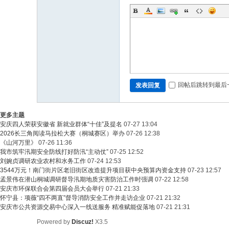
回帖后跳转到最后
发表回复
更多主题
安庆四人荣获安徽省 新就业群体“十佳”及提名
07-27 13:04
2026长三角阅读马拉松大赛（桐城赛区）举办
07-26 12:38
《山河万里》
07-26 11:36
我市筑牢汛期安全防线打好防汛“主动仗”
07-25 12:52
刘婉贞调研农业农村和水务工作
07-24 12:53
3544万元！南门街片区老旧街区改造提升项目获中央预算内资金支持
07-23 12:57
孟景伟在潜山桐城调研督导汛期地质灾害防治工作时强调
07-22 12:58
安庆市环保联合会第四届会员大会举行
07-21 21:33
怀宁县：项薇“四不两直”督导消防安全工作并走访企业
07-21 21:32
安庆市公共资源交易中心深入一线送服务 精准赋能促落地
07-21 21:31
Powered by
Discuz!
X3.5