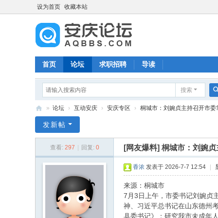
设为首页
收藏本站
首页
论坛
求职招聘
导读
搜索
»
论坛
›
互动安庆
›
安庆专区
›
桐城市：刘婉贞主持召开市委常委
安
发新帖
庆
[网友爆料]
桐城市：刘婉贞
查看:
297
|
回复:
0
论
坛
香浓
发表于 2026-7-7 12:54
|
来源：桐城市
7月3日上午，市委书记刘婉贞
神、习近平总书记在山东德州
县委书记》；研究我市未成年