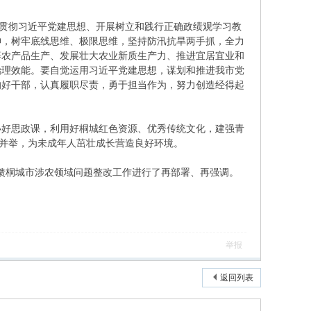
习贯彻习近平党建思想、开展树立和践行正确政绩观学习教
神，树牢底线思维、极限思维，坚持防汛抗旱两手抓，全力
等农产品生产、发展壮大农业新质生产力、推进宜居宜业和
治理效能。要自觉运用习近平党建思想，谋划和推进我市党
的好干部，认真履职尽责，勇于担当作为，努力创造经得起
办好思政课，利用好桐城红色资源、优秀传统文化，建强青
”并举，为未成年人茁壮成长营造良好环境。
反馈桐城市涉农领域问题整改工作进行了再部署、再强调。
举报
返回列表