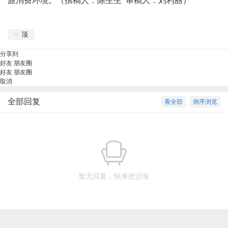
旅消费环境。（撰稿人：陈生生 审稿人：刘利丽）
顶
分享到
好友
朋友圈
好友
朋友圈
取消
全部回复
看全部
倒序浏览
暂无回复，快来抢沙发