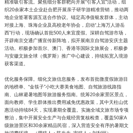
精准吸引客流。聚焦细分客群靶向开展“引客入宜”活动，组
织20余家本土企业赴合肥开展亲子研学游精准营销，推动两
地企业签署客源互送合作协议。锚定高净值银发群体，主动
对接上海、珠海企业及高校老年协会，启动“上海万人游岳
西”行动，现场确认首批500人来宜度假。深耕自驾游市场，
开辟南京交通广播宣传新阵地，拟开展南京自驾游安庆主题
活动。积极参加首尔、澳门、香港等国际文旅展会，积极参
与安徽文旅全球（俄罗斯）推广中心建设，持续拓宽入境游
获客渠道。
优化服务保障。细化文旅信息服务，发布首批微度假旅游目
的地榜单、“金筷子”小吃大赛美食地图、自驾旅游线路指
南、山林避暑地图等旅游服务指南。统筹20余家景区景点，
面向教师、学生群体推出费用减免优惠政策，其中天柱山优
惠活动持续84天，实现暑期全覆盖。实施全域文旅市场专项
整治，集中开展安全生产与合规经营复核检查，覆盖50家A
级旅游景区和30余家精品民宿，深入营造安全有序的暑期文