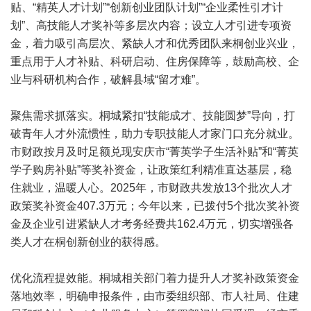
贴、“精英人才计划”“创新创业团队计划”“企业柔性引才计
划”、高技能人才奖补等多层次内容；设立人才引进专项资
金，着力吸引高层次、紧缺人才和优秀团队来桐创业兴业，
重点用于人才补贴、科研启动、住房保障等，鼓励高校、企
业与科研机构合作，破解县域“留才难”。
聚焦需求抓落实。桐城紧扣“技能成才、技能圆梦”导向，打
破青年人才外流惯性，助力专职技能人才家门口充分就业。
市财政按月及时足额兑现安庆市“菁英学子生活补贴”和“菁英
学子购房补贴”等奖补资金，让政策红利精准直达基层，稳
住就业，温暖人心。2025年，市财政共发放13个批次人才
政策奖补资金407.3万元；今年以来，已拨付5个批次奖补资
金及企业引进紧缺人才考务经费共162.4万元，切实增强各
类人才在桐创新创业的获得感。
优化流程提效能。桐城相关部门着力提升人才奖补政策资金
落地效率，明确申报条件，由市委组织部、市人社局、住建