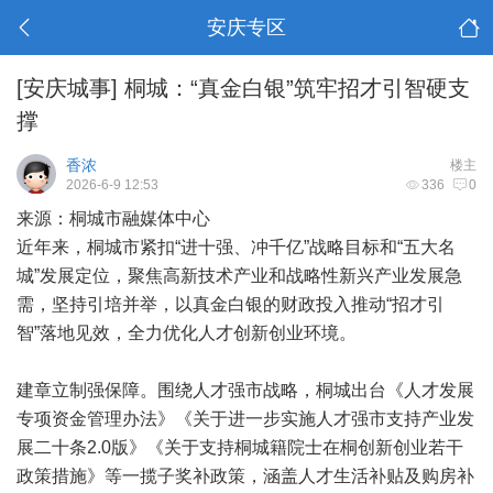
安庆专区
[安庆城事]
桐城：“真金白银”筑牢招才引智硬支
撑
香浓
楼主
2026-6-9 12:53
336
0
来源：桐城市融媒体中心
近年来，桐城市紧扣“进十强、冲千亿”战略目标和“五大名
城”发展定位，聚焦高新技术产业和战略性新兴产业发展急
需，坚持引培并举，以真金白银的财政投入推动“招才引
智”落地见效，全力优化人才创新创业环境。
建章立制强保障。围绕人才强市战略，桐城出台《人才发展
专项资金管理办法》《关于进一步实施人才强市支持产业发
展二十条2.0版》《关于支持桐城籍院士在桐创新创业若干
政策措施》等一揽子奖补政策，涵盖人才生活补贴及购房补