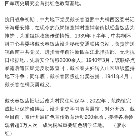
四军历史研究会首批红色教育基地。
抗日战争初期，中共地下党员戴长春遵照中共桐西区委书记
宋海珊安排，在现今的范岗镇童铺村童铺老街以经营饭店为
掩护，为党组织收集传递情报。1939年下半年，中共桐怀
潜中心县委将戴长春饭店设为秘密交通联络总站，负责护送
皖西南中共党员、进步青年前往新四军江北指挥部、无为抗
日根据地，先后安全转移2000余人。1940年3月，该联络点
暴露后遭国民党反动派查封，戴长春夫妇转入山区继续坚持
地下斗争；同年底，戴长春因叛徒出卖被捕，1941年4月，
戴长春在桐英勇就义。
戴长春饭店旧址后改为村民住宅保存，2022年，范岗镇完
成旧址保护修缮后，设为党史学习教育展馆，对外开放。截
至目前，累计开展红色宣传教育活动200余场，接待各地参
观者超1万人次，成为桐城重要红色研学阵地。 （廖永
红）