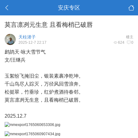
安庆专区
莫言凛冽元生意 且看梅梢已破唇
天柱潜子
楼主
2025-12-7 22:17
624
0
鹧鸪天·咏大雪节气
文/汪继兵
玉絮纷飞掩旧尘，银装素裹净乾坤。
千山鸟尽人踪灭，万径风回雪浪奔。
松挺翠，竹垂珍，红炉煮酒待春邻。
莫言凛冽无生意，且看梅梢已破唇。
2025.12.7