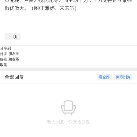
策兑现、营商环境优化等方面主动作为，全力支持企业做强
做优做大。（图/王雅婷、宋若伍）
顶
分享到
好友
朋友圈
好友
朋友圈
取消
全部回复
看全部
倒序浏览
暂无回复，快来抢沙发