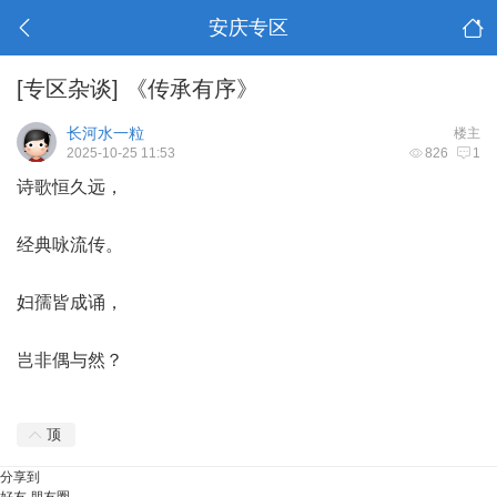
安庆专区
[专区杂谈]
《传承有序》
长河水一粒
楼主
2025-10-25 11:53
826
1
诗歌恒久远，
经典咏流传。
妇孺皆成诵，
岂非偶与然？
顶
分享到