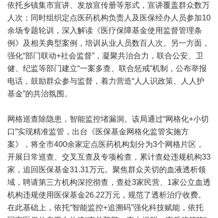
依托乡镇集市宣讲、发放宣传册等形式，宣讲覆盖群众数万
人次；同时组织定点医药机构负责人及医保经办人员参加10
余场专题轮训，深入解读《医疗保障基金使用监督管理条
例》及相关典型案例，培训从业人员数百人次。另一方面，
强化“部门联动+社会监督”，凝聚共治合力，联合公安、卫
健、纪监等部门建立“一案多查、联合惩戒”机制，公布举报
电话，鼓励群众参与监督，着力营造“人人识政策、人人护
基金”的共治氛围。
网格巡查除隐患，智能监控堵漏洞。该局通过“网格化+小切
口”实现精准监管，出台《医保基金网格化监管实施方
案》，将全市400余家定点医药机构划分为3个网格片区，
开展日常巡查、交叉互查及专项检查，累计查处违规机构33
家，追回医保基金31.31万元。聚焦群众关切的血液透析领
域，聘请第三方机构深挖彻查，查处3家民营、1家公立血透
机构违规使用医保基金26.22万元，规范了透析治疗收费。
在此基础上，依托“智能监控+追溯码”强化科技赋能，依托