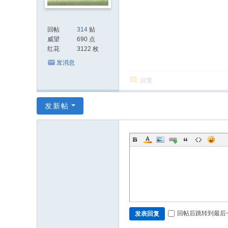
回帖
314
贴
威望
690 点
红花
3122 枚
发消息
回复
发新帖
回帖后跳转到最后
发表回复