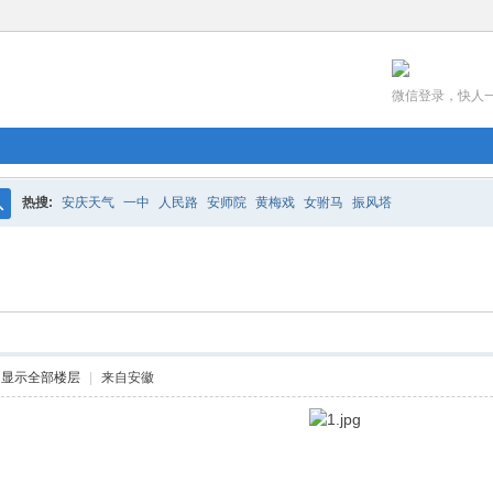
微信登录，快人
热搜:
安庆天气
一中
人民路
安师院
黄梅戏
女驸马
振风塔
搜
索
显示全部楼层
|
来自安徽