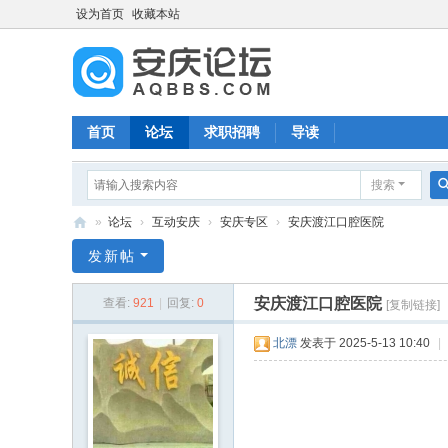
设为首页
收藏本站
首页
论坛
求职招聘
导读
搜索
»
论坛
›
互动安庆
›
安庆专区
›
安庆渡江口腔医院
安
发新帖
庆
安庆渡江口腔医院
查看:
921
|
回复:
0
[复制链接]
论
坛
北漂
发表于 2025-5-13 10:40
|