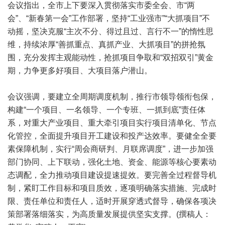
会议指出，全市上下要深入贯彻落实市委全会、市“两
会”、“新春第一会”工作部署，坚持“工业强市”“大抓项目”不
动摇，坚决克服“主次不分、得过且过、言行不一”的惰性思
维，持续浓厚“善抓重点、真抓产业、大抓项目”的拼抢氛
围，充分发挥主观能动性，抢抓项目争取和“双招双引”黄金
期，力争更多好项目、大项目落户潜山。
会议强调，要建立全周期调度机制，推行市领导领衔包保，
构建“一个项目、一名领导、一个专班、一抓到底”责任体
系，对重大产业项目、重大牵引项目实行项目清单化、节点
化管控，全面提升项目开工建设和投产达效率。要健全全要
素保障机制，实行“周会商研判、月联席调度”，进一步加强
部门协同、上下联动，强化土地、资金、能源等核心要素动
态调配，全力推动项目建设提速提效。要完善全过程督导机
制，紧盯工作目标和项目质效，逐项明确落实措施、完成时
限、责任单位和责任人，适时开展穿透式督导，确保各项决
策部署落细落实，为高质量发展提供坚实支撑。(撰稿人：