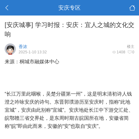
安庆专区
[安庆城事]
学习时报：安庆：宜人之城的文化交
响
香浓
楼主
2025-1-10 13:32
1408
0
来源：桐城市融媒体中心
“长江万里此咽喉，吴楚分疆第一州”，这是明末清初诗人钱
澄之吟咏安庆的诗句。东晋郭璞游历至安庆时，指称“此地
宜城”，安庆由此别称“宜城”。安庆地处长江中下游交汇处、
皖鄂赣三省交界处，是东周时期古皖国所在地，安徽省简
称“皖”即由此而来，安徽的“安”也取自“安庆”。