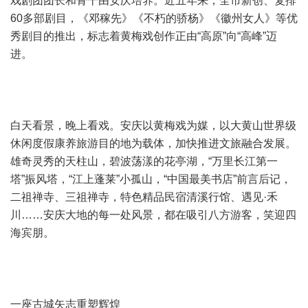
戏剧团团长和骨干由安庆培养。近五年来，全市新创、复排
60多部剧目，《邓稼先》《不朽的骄杨》《徽州女人》等优
秀剧目的推出，标志着黄梅戏创作正由“高原”向“高峰”迈
进。
白天看景，晚上看戏。安庆以黄梅戏为媒，以大黄山世界级
休闲度假康养旅游目的地为载体，加快推进文旅融合发展。
雄奇灵秀的天柱山，碧波荡漾的花亭湖，“万里长江第一
塔”振风塔，“江上蓬莱”小孤山，“中国最美书店”前言后记，
二祖禅寺、三祖禅寺，特色精品民宿清溪行馆、遇见·禾
川……安庆大地的每一处风景，都在吸引八方游客，笑迎四
海宾朋。
一座古城矢志重塑辉煌