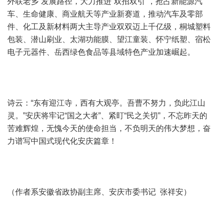
外联老乡”发展路径，大力推进“双招双引”，抢占新能源汽
车、生命健康、商业航天等产业新赛道，推动汽车及零部
件、化工及新材料两大主导产业双双迈上千亿级，桐城塑料
包装、潜山刷业、太湖功能膜、望江童装、怀宁纸塑、宿松
电子元器件、岳西绿色食品等县域特色产业加速崛起。
诗云：“东有迎江寺，西有大观亭。吾曹不努力，负此江山
灵。”安庆将牢记“国之大者”、紧盯“民之关切”，不忘昨天的
苦难辉煌，无愧今天的使命担当，不负明天的伟大梦想，奋
力谱写中国式现代化安庆篇章！
（作者系安徽省政协副主席、安庆市委书记 张祥安）