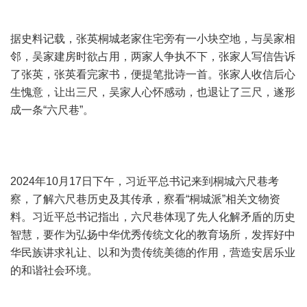
据史料记载，张英桐城老家住宅旁有一小块空地，与吴家相
邻，吴家建房时欲占用，两家人争执不下，张家人写信告诉
了张英，张英看完家书，便提笔批诗一首。张家人收信后心
生愧意，让出三尺，吴家人心怀感动，也退让了三尺，遂形
成一条“六尺巷”。
2024年10月17日下午，习近平总书记来到桐城六尺巷考
察，了解六尺巷历史及其传承，察看“桐城派”相关文物资
料。习近平总书记指出，六尺巷体现了先人化解矛盾的历史
智慧，要作为弘扬中华优秀传统文化的教育场所，发挥好中
华民族讲求礼让、以和为贵传统美德的作用，营造安居乐业
的和谐社会环境。