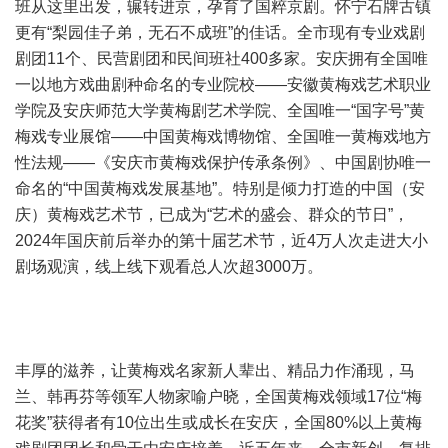
班从这里出发，辗转进京，孕育了国粹京剧。怀宁石牌古镇
更有“梨园佳子弟，无石不成班”的佳话。全市现有专业戏剧
剧团11个、民营剧团和民间班社400多家。安庆拥有全国唯
一以地方戏曲剧种命名的专业院校——安徽黄梅戏艺术职业
学院及安庆师范大学黄梅剧艺术学院、全国唯一“国字号”黄
梅戏专业展馆——中国黄梅戏博物馆、全国唯一黄梅戏地方
性法规——《安庆市黄梅戏保护传承条例》、中国剧协唯一
命名的“中国黄梅戏发展基地”。特别是倾力打造的中国（安
庆）黄梅戏艺术节，已成为“艺术的盛会、群众的节日”，
2024年国庆前后举办的第十届艺术节，近4万人次走进大小
剧场观演，线上线下观看总人次超3000万。
丰厚的滋养，让黄梅戏名家新人辈出、精品力作涌现，马
兰、韩再芬等领军人物家喻户晓，全国黄梅戏领域17位“梅
花奖”获得者有10位出生或成长在安庆，全国80%以上黄梅