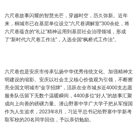
六尺巷故事闪耀的智慧光芒，穿越时空，历久弥新。近年
来，桐城市已在基层单位设立“六尺巷调解室”300余处，将
六尺巷蕴含的“礼让”精神运用到基层社会治理领域，形成
了“新时代六尺巷工作法”，入选全国“枫桥式工作法”。
六尺巷也是安庆市传承弘扬中华优秀传统文化、加强精神文
明建设的缩影。安庆以社会主义核心价值观为引领，不断擦
亮全国文明城市“金字招牌”，活跃在全市城乡近4000支志愿
服务队伍留下无数个温暖瞬间，4400多位“好人”的故事汇聚
成向上向善的磅礴力量。潜山野寨中学广大学子把从军报国
作为人生追求，2023年8月，习近平总书记给野寨中学新考
取军校的20名同学回信，予以亲切勉励。