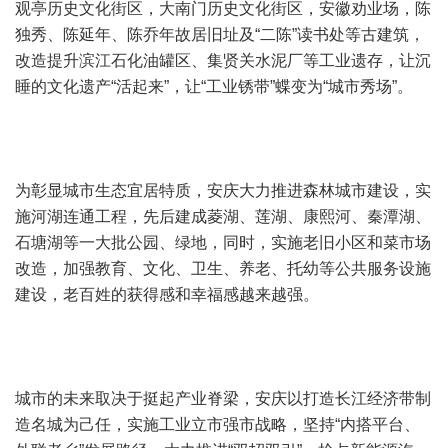
观亭历史文化街区，大南门历史文化街区，安徽劝业场，陈
独秀、陈延年、陈乔年故居旧址及“二陈”读书处等古建筑，
改造提升滨江石化油罐区、集贤关水泥厂等工业遗存，让沉
睡的文化遗产“活起来”，让“工业锈带”蝶变为“城市秀场”。
为彰显城市生态宜居特质，安庆大力推进森林城市建设，实
施河湖连通工程，先后建成菱湖、莲湖、康熙河、秦潭湖、
石塘湖等一大批公园、绿地，同时，实施老旧小区和菜市场
改造，加强教育、文化、卫生、养老、托幼等公共服务设施
建设，老百姓的获得感和幸福感越来越强。
城市的未来取决于挺起产业脊梁，安庆以打造长江经济带制
造名城为己任，实施工业立市强市战略，坚持“内搭平台、