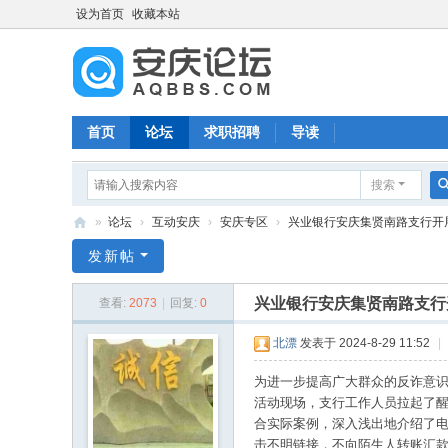
设为首页
收藏本站
首页
论坛
求职招聘
导读
搜索
»
论坛
›
互动安庆
›
安庆专区
›
兴业银行安庆集贤南路支行开展反
安
发新帖
庆
兴业银行安庆集贤南路支行
查看:
2073
|
回复:
0
论
坛
北漂
发表于 2024-8-29 11:52
|
为进一步提高广大群众的反诈意
活动现场，支行工作人员拉起了
合实际案例，深入浅出地介绍了
击不明链接，不向陌生人转账汇