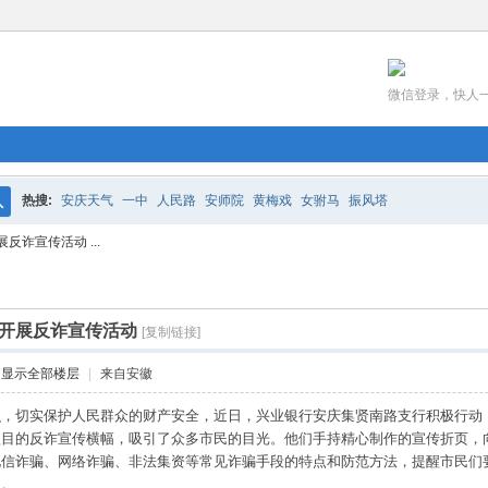
微信登录，快人
热搜:
安庆天气
一中
人民路
安师院
黄梅戏
女驸马
振风塔
搜
诈宣传活动 ...
索
开展反诈宣传活动
[复制链接]
显示全部楼层
|
来自安徽
识，切实保护人民群众的财产安全，近日，兴业银行安庆集贤南路支行积极行动
醒目的反诈宣传横幅，吸引了众多市民的目光。他们手持精心制作的宣传折页，
电信诈骗、网络诈骗、非法集资等常见诈骗手段的特点和防范方法，提醒市民们
款。