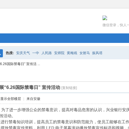
微信登录，快人
热搜:
安庆天气
一中
人民路
安师院
黄梅戏
女驸马
振风塔
搜
6国际禁毒日” 宣传活 ...
索
“6.26国际禁毒日” 宣传活动
[复制链接]
显示全部楼层
|
来自安徽
，为了进一步增强公众的禁毒意识，提高对毒品危害的认识，兴业银行安
传活动。
工进行禁毒知识培训，提高员工的禁毒意识和防范能力，使员工能够在工
，摆放禁毒宣传资料，利用
LED 电子屏幕滚动播放禁毒宣传标语和视频