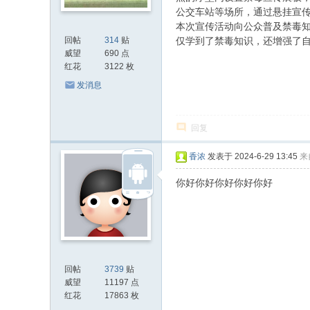
公交车站等场所，通过悬挂宣
本次宣传活动向公众普及禁毒
回帖
314
贴
仅学到了禁毒知识，还增强了
威望
690 点
红花
3122 枚
发消息
回复
香浓
发表于 2024-6-29 13:45
来
你好你好你好你好你好
回帖
3739
贴
威望
11197 点
红花
17863 枚