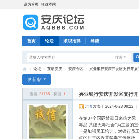
设为首页
收藏本站
首页
论坛
求职招聘
导读
搜索
»
论坛
›
互动安庆
›
安庆专区
›
兴业银行安庆开发区支行开展“6.2
安
发新帖
庆
兴业银行安庆开发区支行开展
查看:
21765
|
回复:
1
论
坛
北漂
发表于 2024-6-28 09:22
|
在第37个国际禁毒日来临之际
的宣
毒品 共建无毒社会”为主题
一是加强员工培训，对银行员
点的厅堂内设置禁毒宣传展板