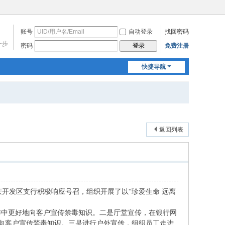
账号
自动登录
找回密码
一步
密码
免费注册
登录
快捷导航
返回列表
庆开发区支行积极响应号召，组织
开展了以
“珍爱生命 远离
作中更好地向客户宣传禁毒知识。二是厅堂宣传，
在银行网
三是进行户外宣传，组织员工走进
，向客户宣传禁毒知识。