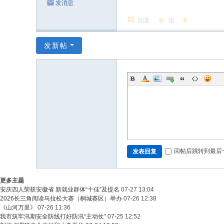
发消息
回复
顶
发新帖
回帖后跳转到最后
发表回复
更多主题
安庆四人荣获安徽省 新就业群体“十佳”及提名
07-27 13:04
2026长三角阅读马拉松大赛（桐城赛区）举办
07-26 12:38
《山河万里》
07-26 11:36
我市筑牢汛期安全防线打好防汛“主动仗”
07-25 12:52