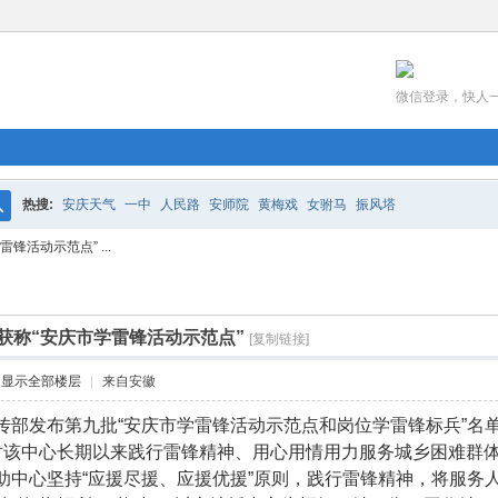
微信登录，快人
热搜:
安庆天气
一中
人民路
安师院
黄梅戏
女驸马
振风塔
搜
活动示范点” ...
索
获称“安庆市学雷锋活动示范点”
[复制链接]
显示全部楼层
|
来自安徽
传部发布第九批“安庆市学雷锋活动示范点和岗位学雷锋标兵”名
对该中心长期以来践行雷锋精神、用心用情用力服务城乡困难群
助中心坚持“应援尽援、应援优援”原则，践行雷锋精神，将服务