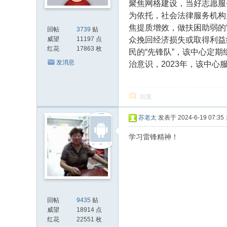
聚焦网格建设，当好志愿服
为依托，社会法律服务机构
焦提质增效，做扶困助弱的
回帖
3739
贴
众挽回经济损失或取得利益
威望
11197 点
红花
17863 枚
民的“先锋队”，该中心定期
发消息
治意识，2023年，该中心
回复
苏老太
发表于 2024-6-19 07:35
学习雷锋精神！
回帖
9435
贴
威望
18914 点
红花
22551 枚