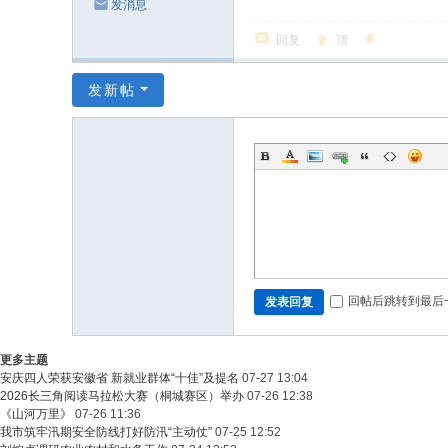
发消息
回复
顶
发新帖
回帖后跳转到最后
发表回复
更多主题
安庆四人荣获安徽省 新就业群体“十佳”及提名
07-27 13:04
2026长三角阅读马拉松大赛（桐城赛区）举办
07-26 12:38
《山河万里》
07-26 11:36
我市筑牢汛期安全防线打好防汛“主动仗”
07-25 12:52