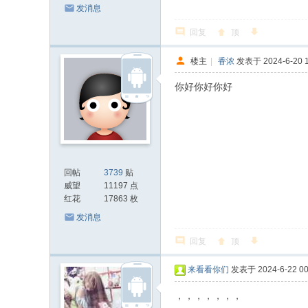
发消息
回复
顶
楼主
|
香浓
发表于 2024-6-20 1
你好你好你好
回帖
3739
贴
威望
11197 点
红花
17863 枚
发消息
回复
顶
来看看你们
发表于 2024-6-22 00
，，，，，，，