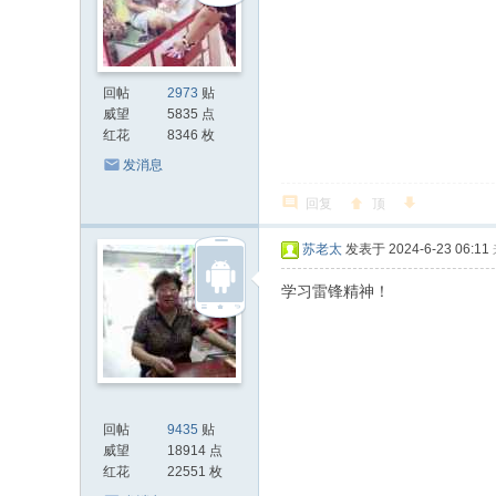
回帖
2973
贴
威望
5835 点
红花
8346 枚
发消息
回复
顶
苏老太
发表于 2024-6-23 06:11
学习雷锋精神！
回帖
9435
贴
威望
18914 点
红花
22551 枚