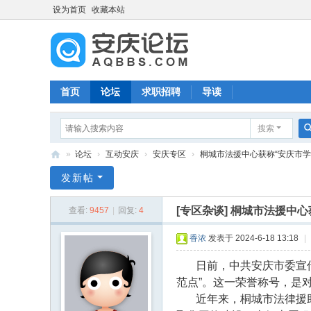
设为首页
收藏本站
首页
论坛
求职招聘
导读
搜索
»
论坛
›
互动安庆
›
安庆专区
›
桐城市法援中心获称“安庆市学雷锋
安
发新帖
庆
[专区杂谈]
桐城市法援中心
查看:
9457
|
回复:
4
论
坛
香浓
发表于 2024-6-18 13:18
|
日前，中共安庆市委宣
范点”。这一荣誉称号，是
近年来，桐城市法律援