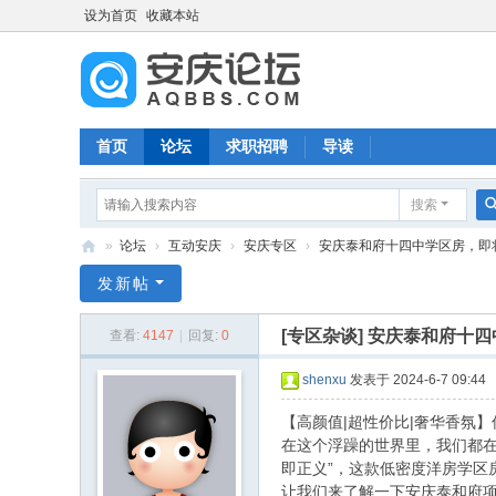
设为首页
收藏本站
首页
论坛
求职招聘
导读
搜索
»
论坛
›
互动安庆
›
安庆专区
›
安庆泰和府十四中学区房，即
安
发新帖
庆
[专区杂谈]
安庆泰和府十四
查看:
4147
|
回复:
0
论
坛
shenxu
发表于 2024-6-7 09:44
【高颜值|超性价比|奢华香氛
在这个浮躁的世界里，我们都
即正义”，这款低密度洋房学区
让我们来了解一下安庆泰和府