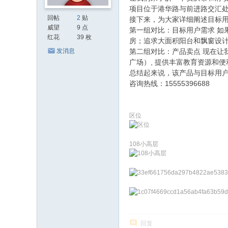
项目位于港华路与前进路交汇处
回帖
2
贴
接下来，为大家详细阐述目标
威望
9 点
第一组对比：目标用户需求 如
红花
39 枚
房；追求大面积阳台和飘窗设
发消息
第二组对比：产品卖点 现在让
广场）, 提供丰富教育资源和
总结起来说，该产品与目标用
咨询热线：15555396688
区位
108小高层
回复