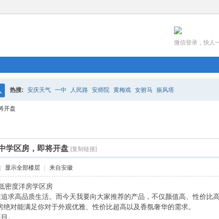
微信登录，快人
热搜:
安庆天气
一中
人民路
安师院
黄梅戏
女驸马
振风塔
搜
将开盘
索
中学区房，即将开盘
[复制链接]
|
显示全部楼层
|
来自安徽
】低密度洋房学区房
在追求高品质生活。而今天我要向大家推荐的产品，不仅颜值高、性价比高
房绝对能满足你对于外观优雅、性价比超高以及香氛奢华的需求。
项目。