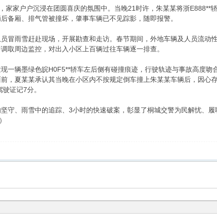
，家家户户沉浸在团圆喜庆的氛围中。当晚21时许，朱某某将浙E888*
辆后备厢、排气管被撞坏，肇事车辆已不见踪影，随即报警。
队员冒雨雪赶赴现场，开展勘查和走访。春节期间，外地车辆及人员流动
即调取周边监控，对出入小区上百辆过往车辆逐一排查。
现一辆墨绿色皖H0F5**轿车左后侧有碰撞痕迹，行驶轨迹与事故高度吻
前，夏某某承认其当晚在小区内不按规定倒车撞上朱某某车辆后，因心存
驾驶证记7分。
的坚守、雨雪中的追踪、3小时的快速破案，彰显了桐城交警为民解忧、履
）