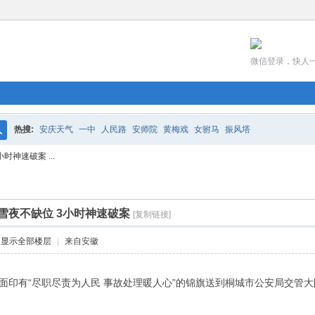
微信登录，快人
热搜:
安庆天气
一中
人民路
安师院
黄梅戏
女驸马
振风塔
搜
神速破案 ...
索
雪夜不缺位 3小时神速破案
[复制链接]
显示全部楼层
|
来自安徽
一面印有“尽职尽责为人民 事故处理暖人心”的锦旗送到桐城市公安局交管