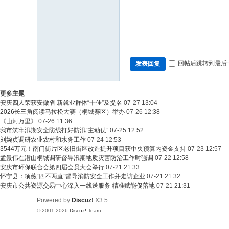
回帖后跳转到最后
发表回复
更多主题
安庆四人荣获安徽省 新就业群体“十佳”及提名
07-27 13:04
2026长三角阅读马拉松大赛（桐城赛区）举办
07-26 12:38
《山河万里》
07-26 11:36
我市筑牢汛期安全防线打好防汛“主动仗”
07-25 12:52
刘婉贞调研农业农村和水务工作
07-24 12:53
3544万元！南门街片区老旧街区改造提升项目获中央预算内资金支持
07-23 12:57
孟景伟在潜山桐城调研督导汛期地质灾害防治工作时强调
07-22 12:58
安庆市环保联合会第四届会员大会举行
07-21 21:33
怀宁县：项薇“四不两直”督导消防安全工作并走访企业
07-21 21:32
安庆市公共资源交易中心深入一线送服务 精准赋能促落地
07-21 21:31
Powered by
Discuz!
X3.5
© 2001-2026
Discuz! Team
.