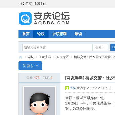
设为首页
收藏本站
首页
论坛
求职招聘
导读
搜索
»
论坛
›
互动安庆
›
安庆专区
›
桐城交警：除夕雪夜不缺位 3小时
安
发新帖
庆
[网友爆料]
桐城交警：除夕
查看:
473
|
回复:
0
论
坛
香浓
发表于 2026-2-28 11:32
|
来源：桐城市融媒体中心
2月26日下午，市民朱某某将
案，为其挽回损失。