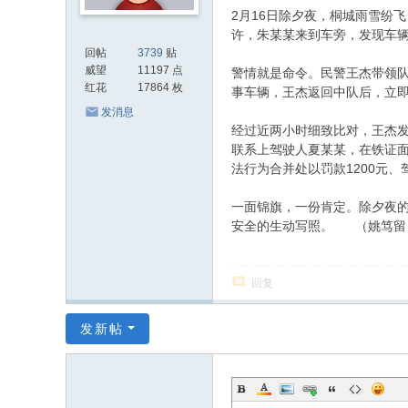
2月16日除夕夜，桐城雨雪纷飞
许，朱某某来到车旁，发现车
回帖
3739
贴
威望
11197 点
警情就是命令。民警王杰带领
红花
17864 枚
事车辆，王杰返回中队后，立
发消息
经过近两小时细致比对，王杰发
联系上驾驶人夏某某，在铁证面
法行为合并处以罚款1200元、
一面锦旗，一份肯定。除夕夜
安全的生动写照。 （姚笃留
回复
发新帖