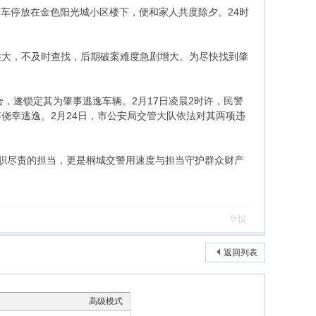
*轿车停放在金色阳光城小区楼下，便和家人共度除夕。24时
性大，不及时查找，后期破案难度急剧增大。为尽快找到肇
合，遂锁定其为肇事逃逸车辆。2月17日凌晨2时许，民警
侥幸逃逸。2月24日，市公安局交管大队依法对其两项违
职尽责的担当，更是桐城交警用速度与担当守护群众财产
举报
返回列表
高级模式