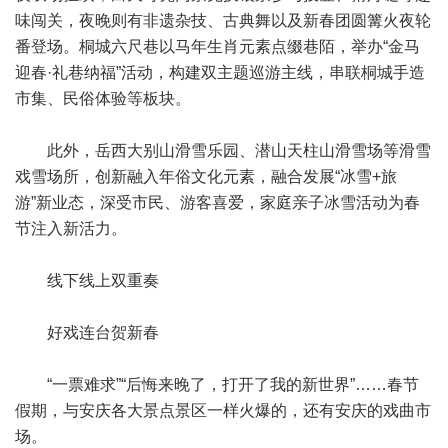
味闯关，夜晚则有非遗杂技、古典舞以及新春团圆篝火夜轮
番登场。桐城六尺巷以马年生肖元素点缀巷陌，举办“金马
迎春·礼巷纳福”活动，构建双主题巡游主线，串联桐城手造
市集、民俗体验等板块。
此外，岳西大别山滑雪乐园、潜山天柱山滑雪场等滑雪
戏雪场所，创新融入年俗文化元素，融合发展“冰雪+旅
游”新业态，深受市民、游客喜爱，家庭亲子冰雪活动为春
节注入新活力。
线下线上双重奏
好戏连台贺新春
“一票难求”“后悔来晚了，打开了我的新世界”……春节
假期，与安庆各大景点景区一样火爆的，还有安庆的戏曲市
场。