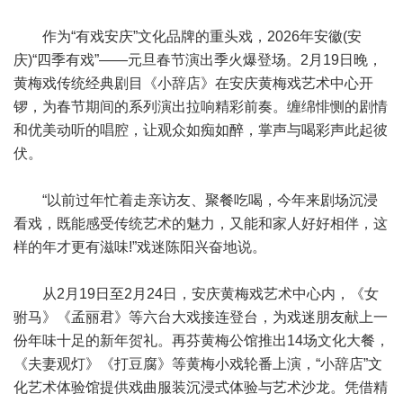
作为“有戏安庆”文化品牌的重头戏，2026年安徽(安
庆)“四季有戏”——元旦春节演出季火爆登场。2月19日晚，
黄梅戏传统经典剧目《小辞店》在安庆黄梅戏艺术中心开
锣，为春节期间的系列演出拉响精彩前奏。缠绵悱恻的剧情
和优美动听的唱腔，让观众如痴如醉，掌声与喝彩声此起彼
伏。
“以前过年忙着走亲访友、聚餐吃喝，今年来剧场沉浸
看戏，既能感受传统艺术的魅力，又能和家人好好相伴，这
样的年才更有滋味!”戏迷陈阳兴奋地说。
从2月19日至2月24日，安庆黄梅戏艺术中心内，《女
驸马》《孟丽君》等六台大戏接连登台，为戏迷朋友献上一
份年味十足的新年贺礼。再芬黄梅公馆推出14场文化大餐，
《夫妻观灯》《打豆腐》等黄梅小戏轮番上演，“小辞店”文
化艺术体验馆提供戏曲服装沉浸式体验与艺术沙龙。凭借精