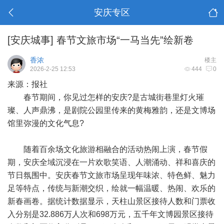
安庆专区
[安庆城事]
春节文旅市场“一马当先”绘新卷
香浓
楼主
2026-2-25 12:53
444
0
来源：报社
春节期间，你见过怎样的安庆?是古城街巷里灯火璀
璨、人声鼎沸，是剧院公园里传来的黄梅雅韵，还是文博场
馆里弥漫的文化气息?
随着百余场文化旅游相融合的活动热闹上演，春节假
期，安庆全域沉浸在一片欢歌笑语、人潮涌动、祥和喜庆的
节日氛围中。安庆春节文旅市场呈现年味浓、特色鲜、魅力
足等特点，传统与新潮交织，绘就一幅温暖、热闹、欢乐的
新春画卷。据统计数据显示，天柱山景区接待人数和门票收
入分别是32.886万人次和698万元，五千年文博园景区接待