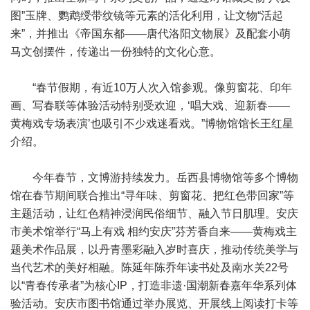
图”玉牌、鹦鹉绶带纹镜等元素的活化利用，让文物“活起
来”，并推出《帝国东都——唐代洛阳文物展》及配套小萌
马文创摆件，传递出一份独特的文化心意。
“春节假期，有近10万人次入馆参观。像剪窗花、印年
画、写春联等体验活动特别受欢迎，‘唱大戏、迎新春——
黄梅戏专场表演’也吸引不少戏迷看戏。”博物馆馆长王红星
介绍。
今年春节，文博游持续发力。岳西县博物馆等多个博物
馆在春节期间联合推出“寻年味、剪窗花、把红色带回家”等
主题活动，让红色精神浸润民俗细节、融入节日肌理。安庆
市美术馆举行“马上有戏 相约安庆”芬芳香自来——黄梅戏主
题美术作品展，以丹青墨彩融入岁时喜庆，推动传统美学与
当代艺术的美好相融。陈延年陈乔年读书处及南水关22号
以“青春传承者”为核心IP，打造非遗·国潮新春嘉年华系列体
验活动。安庆市图书馆通过举办展览、开展线上阅读打卡等