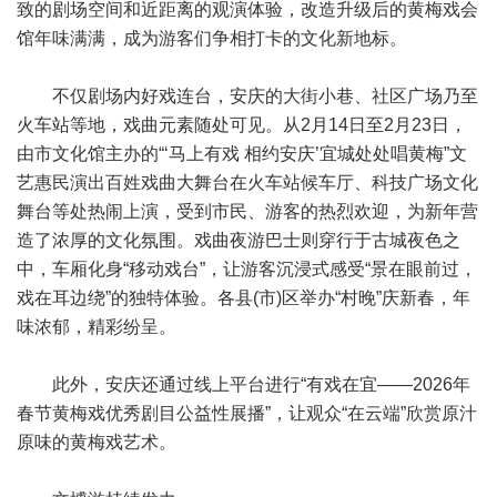
致的剧场空间和近距离的观演体验，改造升级后的黄梅戏会
馆年味满满，成为游客们争相打卡的文化新地标。
不仅剧场内好戏连台，安庆的大街小巷、社区广场乃至
火车站等地，戏曲元素随处可见。从2月14日至2月23日，
由市文化馆主办的“‘马上有戏 相约安庆’宜城处处唱黄梅”文
艺惠民演出百姓戏曲大舞台在火车站候车厅、科技广场文化
舞台等处热闹上演，受到市民、游客的热烈欢迎，为新年营
造了浓厚的文化氛围。戏曲夜游巴士则穿行于古城夜色之
中，车厢化身“移动戏台”，让游客沉浸式感受“景在眼前过，
戏在耳边绕”的独特体验。各县(市)区举办“村晚”庆新春，年
味浓郁，精彩纷呈。
此外，安庆还通过线上平台进行“有戏在宜——2026年
春节黄梅戏优秀剧目公益性展播”，让观众“在云端”欣赏原汁
原味的黄梅戏艺术。