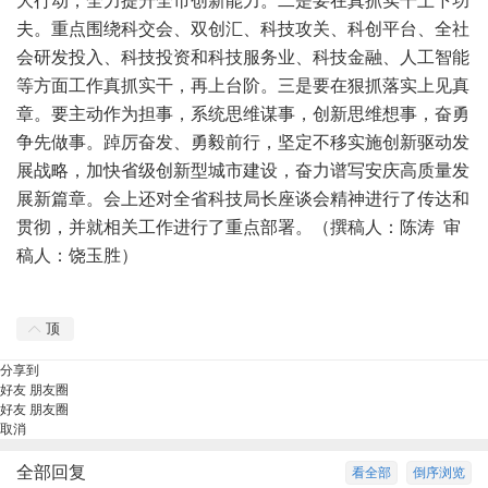
大行动，全力提升全市创新能力。二是要在真抓实干上下功
夫。重点围绕科交会、双创汇、科技攻关、科创平台、全社
会研发投入、科技投资和科技服务业、科技金融、人工智能
等方面工作真抓实干，再上台阶。三是要在狠抓落实上见真
章。要主动作为担事，系统思维谋事，创新思维想事，奋勇
争先做事。踔厉奋发、勇毅前行，坚定不移实施创新驱动发
展战略，加快省级创新型城市建设，奋力谱写安庆高质量发
展新篇章。会上还对全省科技局长座谈会精神进行了传达和
贯彻，并就相关工作进行了重点部署。（撰稿人：陈涛 审
稿人：饶玉胜）
顶
分享到
好友
朋友圈
好友
朋友圈
取消
全部回复
看全部
倒序浏览