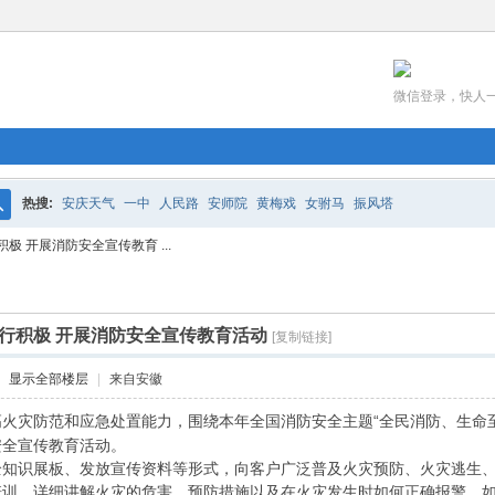
微信登录，快人
热搜:
安庆天气
一中
人民路
安师院
黄梅戏
女驸马
振风塔
搜
 开展消防安全宣传教育 ...
索
行积极 开展消防安全宣传教育活动
[复制链接]
显示全部楼层
|
来自安徽
火灾防范和应急处置能力，围绕本年全国消防安全主题“全民消防、生命至
安全宣传教育活动。
全知识展板、发放宣传资料等形式，向客户广泛普及火灾预防、火灾逃生
培训，详细讲解火灾的危害、预防措施以及在火灾发生时如何正确报警、