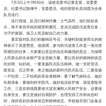
7月3日上午7时50分，该校党委书记童宏葵，党委委
员、纪委书记陈继平，党委委员、组织部部长高润霞为全体
队员送行。
送行现场，队员们精神抖擞、士气高昂，他们纷纷表
示，将不辜负学校的期望和重托，坚决完成防汛巡查任务，
为守护家园、保卫人民贡献自己的力量。
童宏葵对队员们积极响应号召、关键时刻挺身而出的精
神表示了高度赞赏。他强调，参与防汛巡查工作是一项光荣
而艰巨的任务，大家要以坚定的信念和顽强的意志，为保障
人民群众的生命财产安全贡献力量。要以良好的精神的状态
吹好哨、站好岗。一要发扬民兵队伍精神。做一支听党话、
跟党走、召之即来、来之能战的新时代民兵队伍。二要发扬
一不怕苦、二不怕死的革命者精神。要了解气候特点，做好
长期准备；要做到科学防汛，做好低洼处护坡、巡堤查险等
工作。三是在前线既要保大堤安澜和人民财产安全，还要保
自身安全。要注意做好自我防护，合理安排工作和休息时
间，保持良好的身体状态和精神状态。学校相关部门会备足