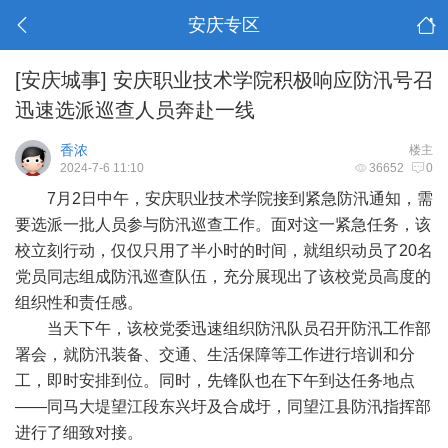
安庆专区
[安庆城事]
安庆职业技术学院积极响应防汛号召
迅速选派巡查人员奔赴一线
香浓
楼主
2024-7-6 11:10
36652
0
7月2日中午，安庆职业技术学院接到紧急防汛通知，需
要选派一批人员参与防汛巡查工作。面对这一紧急任务，该
校立刻行动，仅仅只用了半小时的时间，就组织动员了20名
党员同志组成防汛巡查队伍，充分展现出了该校党员高度的
组织性和责任感。
当天下午，该校党委迅速组织防汛队员召开防汛工作部
署会，就防汛装备、交通、生活保障等工作进行培训和分
工，即时安排到位。同时，先锋队也在下午到达任务地点
——同马大堤望江段东兴圩及合成圩，同望江县防汛指挥部
进行了细致对接。