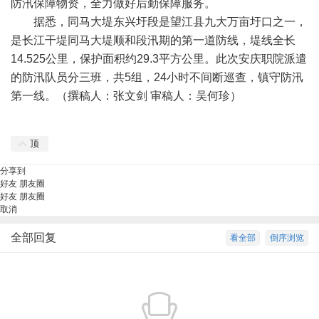
防汛保障物资，全力做好后勤保障服务。
据悉，同马大堤东兴圩段是望江县九大万亩圩口之一，
是长江干堤同马大堤顺和段汛期的第一道防线，堤线全长
14.525公里，保护面积约29.3平方公里。此次安庆职院派遣
的防汛队员分三班，共5组，24小时不间断巡查，镇守防汛
第一线。（撰稿人：张文剑 审稿人：吴何珍）
顶
分享到
好友
朋友圈
好友
朋友圈
取消
全部回复
看全部
倒序浏览