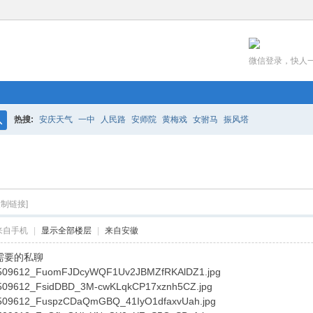
微信登录，快人
热搜:
安庆天气
一中
人民路
安师院
黄梅戏
女驸马
振风塔
搜
索
复制链接]
来自手机
|
显示全部楼层
|
来自安徽
需要的私聊