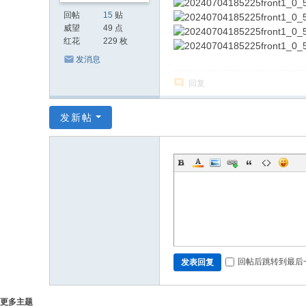
回帖
15
贴
威望
49 点
红花
229 枚
发消息
回复
发新帖
回帖后跳转到最后
发表回复
更多主题