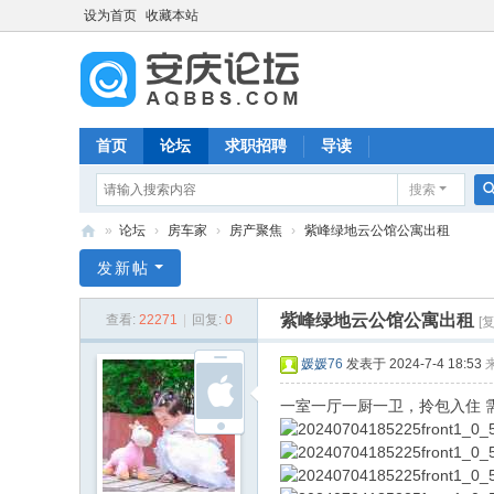
设为首页
收藏本站
首页
论坛
求职招聘
导读
搜索
»
论坛
›
房车家
›
房产聚焦
›
紫峰绿地云公馆公寓出租
安
发新帖
庆
紫峰绿地云公馆公寓出租
查看:
22271
|
回复:
0
[
论
坛
媛媛76
发表于 2024-7-4 18:53
一室一厅一厨一卫，拎包入住 