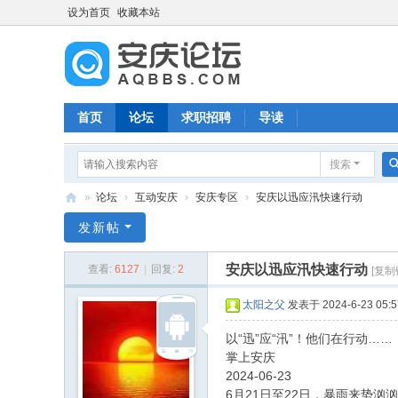
设为首页
收藏本站
首页
论坛
求职招聘
导读
搜索
»
论坛
›
互动安庆
›
安庆专区
›
安庆以迅应汛快速行动
安
发新帖
庆
安庆以迅应汛快速行动
查看:
6127
|
回复:
2
[复制
论
坛
太阳之父
发表于 2024-6-23 05:5
以“迅”应“汛”！他们在行动……
掌上安庆
2024-06-23
6月21日至22日，暴雨来势