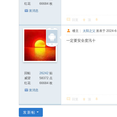
红花
66684 枚
发消息
回复
顶
楼主
|
太阳之父
发表于 2024-6-
一定要安全度汛十
回帖
26242
贴
威望
58372 点
红花
66684 枚
发消息
回复
顶
发新帖