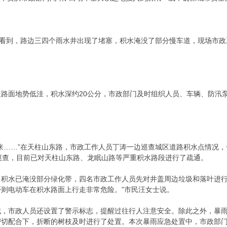
路看到，路边三四个雨水井出现了堵塞，积水淹没了部分慢车道，现场市
路面地势低洼，积水深约20公分，市政部门及时组织人员、车辆、防汛
来……”在天柱山东路，市政工作人员丁涛一边巡查城区道路积水点情况
巡查，目前已对天柱山东路、龙眠山路等严重积水路段进行了疏通。
，积水已淹没部分绿化带，四名市政工作人员先对井盖周边垃圾和落叶进行
则电动车在积水路面上行走非常危险。”市民汪女士说。
域，市政人员还设置了警示标志，提醒过往行人注意安全。除此之外，暴
切配合下，折断的树枝及时进行了处置。本次暴雨应急处置中，市政部门