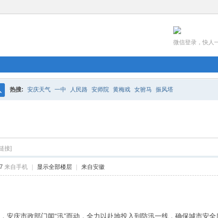
微信登录，快人
热搜:
安庆天气
一中
人民路
安师院
黄梅戏
女驸马
振风塔
搜
索
链接]
7
来自手机
|
显示全部楼层
|
来自安徽
汹汹，安庆市政部门闻“汛”而动，全力以赴地投入到防汛一线，确保城市安全