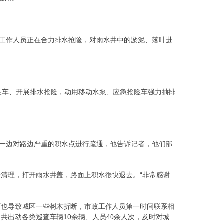
政工作人员正在合力排水抢险，对雨水井中的淤泥、落叶进
泵车、开展排水抢险，动用移动水泵、应急抢险车强力抽排
，一边对路边严重的积水点进行疏通，他告诉记者，他们部
清理，打开雨水井盖，路面上积水很快退去。“非常感谢
雨也导致城区一些树木折断，市政工作人员第一时间联系相
共出动各类巡查车辆10余辆、人员40余人次，及时对城