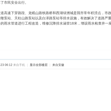
障了市民安全出行。
大道高速下穿路段、龙眠山路铁路桥和西湖绿洲城是我市常年积涝点，市
四墩泵站、天柱山路泵站以及白泽路泵站等排水设施，有效解决了道路严
的雨水管道进行工程改造，维修沉降排水涵管18米，增设雨水检查井一
23 06:12
来自手机
|
显示全部楼层
|
来自安徽