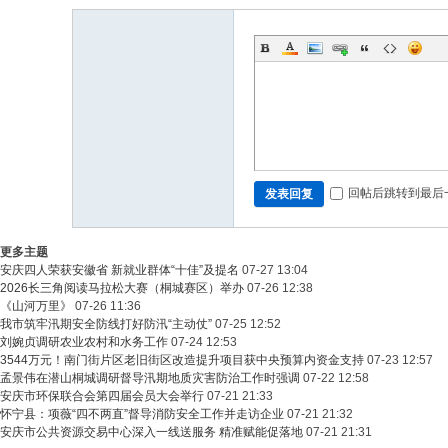
回帖后跳转到最后
发表回复
更多主题
安庆四人荣获安徽省 新就业群体“十佳”及提名
07-27 13:04
2026长三角阅读马拉松大赛（桐城赛区）举办
07-26 12:38
《山河万里》
07-26 11:36
我市筑牢汛期安全防线打好防汛“主动仗”
07-25 12:52
刘婉贞调研农业农村和水务工作
07-24 12:53
3544万元！南门街片区老旧街区改造提升项目获中央预算内资金支持
07-23 12:57
孟景伟在潜山桐城调研督导汛期地质灾害防治工作时强调
07-22 12:58
安庆市环保联合会第四届会员大会举行
07-21 21:33
怀宁县：项薇“四不两直”督导消防安全工作并走访企业
07-21 21:32
安庆市公共资源交易中心深入一线送服务 精准赋能促落地
07-21 21:31