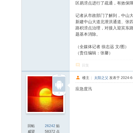
区易涝点进行了疏通，有效保
记者从市政部门了解到，中山
新建中山大道北泄洪通道、张
路积涝点治理，对接入迎宾东路
题基本消除。
（全媒体记者 徐志远 文/图）
（责任编辑：张馨）
回复
楼主
|
太阳之父
发表于 2024-6-
应急度汛
回帖
26242
贴
威望
58372 点