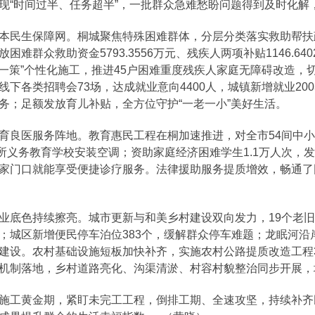
现“时间过半、任务超半”，一批群众急难愁盼问题得到及时化解
本民生保障网。桐城聚焦特殊困难群体，分层分类落实救助帮扶政
难群众救助资金5793.3556万元、残疾人两项补贴1146.640
“一户一策”个性化施工，推进45户困难重度残疾人家庭无障碍改造
下各类招聘会73场，达成就业意向4400人，城镇新增就业20
务；足额发放育儿补贴，全方位守护“一老一小”美好生活。
育良医服务阵地。教育惠民工程在桐加速推进，对全市54间中
3所义务教育学校安装空调；资助家庭经济困难学生1.1万人次，发
家门口就能享受便捷诊疗服务。法律援助服务提质增效，畅通了
业底色持续擦亮。城市更新与和美乡村建设双向发力，19个老
；城区新增便民停车泊位383个，缓解群众停车难题；龙眠河
建设。农村基础设施短板加快补齐，实施农村公路提质改造工程3.
机制落地，乡村道路亮化、沟渠清淤、村容村貌整治同步开展，
施工黄金期，紧盯未完工工程，倒排工期、全速攻坚，持续补齐