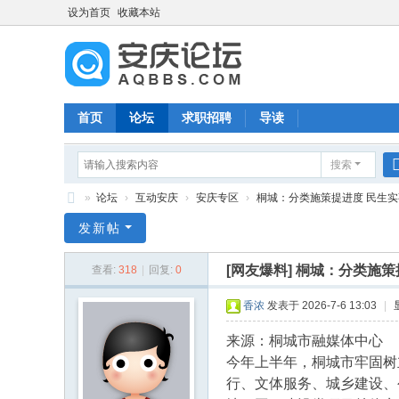
设为首页
收藏本站
首页
论坛
求职招聘
导读
搜索
»
论坛
›
互动安庆
›
安庆专区
›
桐城：分类施策提进度 民生
安
发新帖
庆
[网友爆料]
桐城：分类施策
查看:
318
|
回复:
0
论
坛
香浓
发表于 2026-7-6 13:03
|
来源：桐城市融媒体中心
今年上半年，桐城市牢固树
行、文体服务、城乡建设、