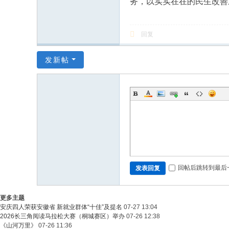
务，以实实在在的民生改善
回复
发新帖
回帖后跳转到最后
发表回复
更多主题
安庆四人荣获安徽省 新就业群体“十佳”及提名
07-27 13:04
2026长三角阅读马拉松大赛（桐城赛区）举办
07-26 12:38
《山河万里》
07-26 11:36