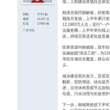
地，工程建设类项目总体实
精准兜底纾困解难，织密基
回帖
3739
贴
额按月发放，上半年累计发放困
威望
11197 点
红花
17863 枚
12.1983万人次；实行
业服务圈，上半年举办线上线
发消息
设，持续完善适老化改造服
统筹资源均衡赋能，筑牢幼
实施校园“清凉工程”，为1
等民生项目全覆盖，群众在
义。
城乡建设双向发力，宜居宜
翻新、安防增设、绿化提升
进，沿河休闲景观节点加快
垃圾、污水治理与长效管护
下一步，桐城将抢抓下半年