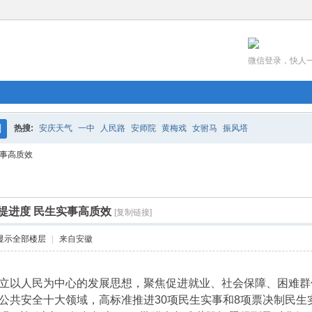
微信登录，快人
热搜:
安庆天气
一中
人民路
安师院
黄梅戏
女驸马
振风塔
搜
实事高质效
索
提进度 民生实事高质效
[复制链接]
显示全部楼层
|
来自安徽
立以人民为中心的发展思想，聚焦促进就业、社会保障、困难群
公共安全十大领域，高标准推进30项民生实事和8项票决制民生