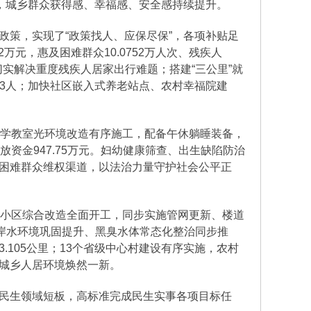
，城乡群众获得感、幸福感、安全感持续提升。
策，实现了“政策找人、应保尽保”，各项补贴足
2万元，惠及困难群众10.0752万人次、残疾人
，切实解决重度残疾人居家出行难题；搭建“三公里”就
03人；加快社区嵌入式养老站点、农村幸福院建
小学教室光环境改造有序施工，配备午休躺睡装备，
放资金947.75万元。妇幼健康筛查、出生缺陷防治
困难群众维权渠道，以法治力量守护社会公平正
旧小区综合改造全面开工，同步实施管网更新、楼道
沿岸水环境巩固提升、黑臭水体常态化整治同步推
105公里；13个省级中心村建设有序实施，农村
城乡人居环境焕然一新。
民生领域短板，高标准完成民生实事各项目标任